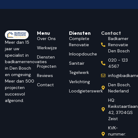
Menu
Diensten
Contact
Over Ons
Complete
Badkamer
Meer dan 15
Renovatie
Renovatie
Werkwijze
jaar uw
Den Bosch
Inloopdouche
specialist in
Diensten
020 - 123
badkamerrenovaties
Sanitair
Projecten
4567
in Den Bosch
Tegelwerk
en omgeving.
Reviews
info@badkame
Meer dan 500
Verlichting
Contact
Den Bosch,
projecten
Loodgieterswerk
Nederland
succesvol
HQ:
afgerond.
Kwikstaartlaan
42, 3704GS
Zeist
KVK-
nummer: