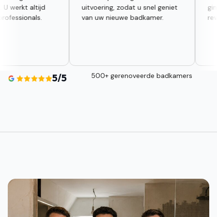
jd
uitvoering, zodat u snel geniet
gingen u voor. B
.
van uw nieuwe badkamer.
reviews op Goog
500+ gerenoveerde badkamers
5/5