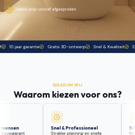
Vaste prijs vooraf afgesproken
ast Tarief
10 jaar garantie
Gratis 3D-ontwerp
Snel & Kwalit
WAAROM WIJ
Waarom kiezen voor ons?
Snel & Professioneel
500+ Tevrede
Strakke planning en snelle
Meer dan 500 