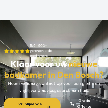
5/5 · 500+
gerenoveerde
badkamers
Klaar voor uw
nieuwe
badkamer in Den Bosch?
Neem vandaag contact op voor een gratis en
vrijblijvend adviesgesprek aan huis.
Gratis
Vrijblijvende
Offerte