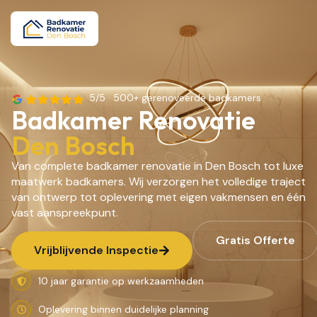
5/5 · 500+ gerenoveerde badkamers
Badkamer Renovatie
Den Bosch
Van complete badkamer renovatie in Den Bosch tot luxe
maatwerk badkamers. Wij verzorgen het volledige traject
van ontwerp tot oplevering met eigen vakmensen en één
vast aanspreekpunt.
Gratis Offerte
Vrijblijvende Inspectie
10 jaar garantie op werkzaamheden
Oplevering binnen duidelijke planning